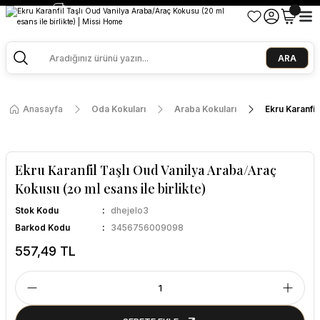
2500 TL ve Üzeri Alışverişlerde Kargo Bedava!
Ege Esintisi 2 Al 1 Öde
Missi Kokularda 3 Al 2 Öde
ARA
Anasayfa
Oda Kokuları
Araba Kokuları
Ekru Karanfil
Ekru Karanfil Taşlı Oud Vanilya Araba/Araç
Kokusu (20 ml esans ile birlikte)
Stok Kodu
dhejelo3
Barkod Kodu
3456756009098
557,49 TL