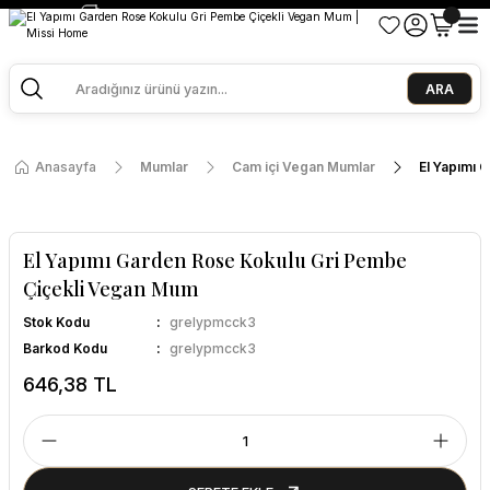
2500 TL ve Üzeri Alışverişlerde Kargo Bedava!
Ege Esintisi 2 Al 1 Öde
Missi Kokularda 3 Al 2 Öde
ARA
Anasayfa
Mumlar
Cam içi Vegan Mumlar
El Yapımı 
El Yapımı Garden Rose Kokulu Gri Pembe
Çiçekli Vegan Mum
Stok Kodu
grelypmcck3
Barkod Kodu
grelypmcck3
646,38 TL