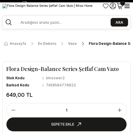
2500 TL ve Üzeri Alışverişlerde Kargo Bedava!
Ege Esintisi 2 Al 1 Öde
Missi Kokularda 3 Al 2 Öde
ARA
Anasayfa
Ev Dekoru
Vazo
Flora Design-Balance Se
Flora Design-Balance Series Şeffaf Cam Vazo
Stok Kodu
blnsswer2
Barkod Kodu
7458584778822
649,00 TL
SEPETE EKLE