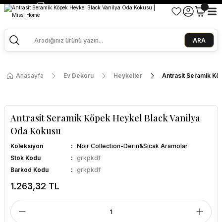
2500 TL ve Üzeri Alışverişlerde Kargo Bedava!
Ege Esintisi 2 Al 1 Öde
Missi Kokularda 3 Al 2 Öde
ARA
Anasayfa
Ev Dekoru
Heykeller
Antrasit Seramik Kö
Antrasit Seramik Köpek Heykel Black Vanilya
Oda Kokusu
Koleksiyon
Noir Collection-Derin&Sıcak Aramolar
Stok Kodu
grkpkdf
Barkod Kodu
grkpkdf
1.263,32 TL