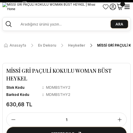
2500 TL ve Üzeri Alışverişlerde Kargo Bedava!
Ege Esintisi 2 Al 1 Öde
Missi Kokularda 3 Al 2 Öde
ARA
Anasayfa
Ev Dekoru
Heykeller
MİSSİ GRİ PAÇULİ
MİSSİ GRİ PAÇULİ KOKULU WOMAN BÜST
HEYKEL
Stok Kodu
MDMBSTHY2
Barkod Kodu
MDMBSTHY2
630,68 TL