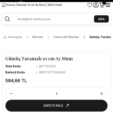
2500 TL ve Üzeri Alışverişlerde Kargo Bedava!
Ege Esintisi 2 Al 1 Öde
Missi Kokularda 3 Al 2 Öde
ARA
Anasayfa
Mumlar
Dekoratif Mumlar
Gümüş Taramal
Gümüş Taramalı 10 cm Ay Mum
Stok Kodu
MYY01042
Barkod Kodu
8697327324449
584,66 TL
SEPETE EKLE