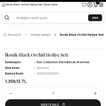
2500 TL ve Üzeri Alışverişlerde Kargo Bedava!
Ege Esintisi 2 Al 1 Öde
Missi Kokularda 3 Al 2 Öde
ARA
Anasayfa
Hediye Setleri
İkonik Black Orchid Hediye Seti
İkonik Black Orchid Hediye Seti
Koleksiyon
Noir Collection-Derin&Sıcak Aramolar
Stok Kodu
iknorch2
Barkod Kodu
1456322562153
1.356,13 TL
SEPETE EKLE