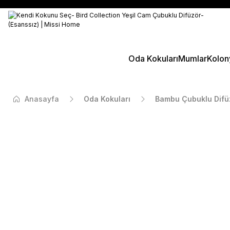
Oda Kokuları
Mumlar
Kolon
Anasayfa
Oda Kokuları
Bambu Çubuklu Difü