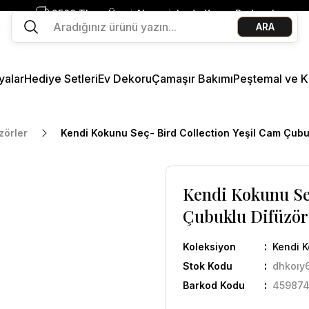
2500 TL ve Üzeri Alışverişlerde Kargo Bedava!
ARA
Ege Esintisi 2 Al 1 Öde
Missi Kokularda 3 Al 2 Öde
yalar
Hediye Setleri
Ev Dekoru
Çamaşır Bakımı
Peştemal ve K
zörler
Kendi Kokunu Seç- Bird Collection Yeşil Cam Çubu
Kendi Kokunu Se
Çubuklu Difüzör
Koleksiyon
Kendi 
Stok Kodu
dhkoıy
Barkod Kodu
45987