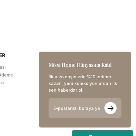
ER
Missi Home Dünyasına Katıl
kası
 Ödeme
İlk alışverişinizde %10 indirim
sı
kazan, yeni koleksiyonlardan ilk
sen haberdar ol.