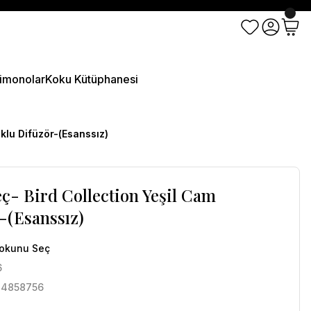
imonolar
Koku Kütüphanesi
klu Difüzör-(Esanssız)
ç- Bird Collection Yeşil Cam
-(Esanssız)
Kokunu Seç
6
44858756