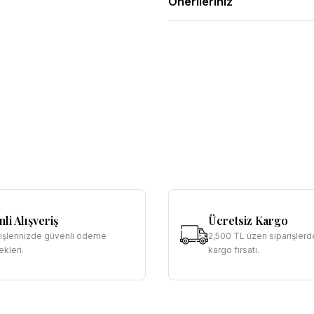
Önerileriniz
li Alışveriş
Ücretsiz Kargo
rişlerinizde güvenli ödeme
2,500 TL üzeri siparişlerd
kleri.
kargo fırsatı.