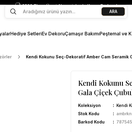
2500 TL ve Üzeri Alışverişlerde Kargo Bedava!
ARA
Ege Esintisi 2 Al 1 Öde
Missi Kokularda 3 Al 2 Öde
yalar
Hediye Setleri
Ev Dekoru
Çamaşır Bakımı
Peştemal ve K
zörler
Kendi Kokunu Seç-Dekoratif Amber Cam Seramik Ga
Kendi Kokunu S
Gala Çiçek Çubu
Koleksiyon
Kendi 
Stok Kodu
ambrkn
Barkod Kodu
787545