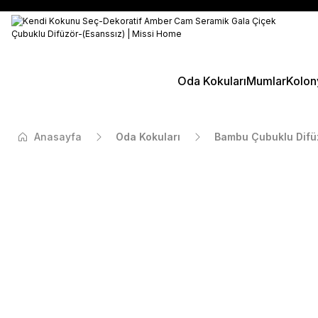
Oda Kokuları
Mumlar
Kolon
Anasayfa
Oda Kokuları
Bambu Çubuklu Difü