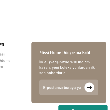
ER
Missi Home Dünyasına Katıl
kası
 Ödeme
İlk alışverişinizde %10 indirim
sı
kazan, yeni koleksiyonlardan ilk
sen haberdar ol.