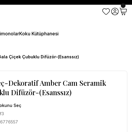
imonolar
Koku Kütüphanesi
la Çiçek Çubuklu Difüzör-(Esanssız)
eç-Dekoratif Amber Cam Seramik
klu Difüzör-(Esanssız)
Kokunu Seç
f3
6776557