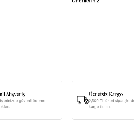
Önerileriniz
li Alışveriş
Ücretsiz Kargo
rişlerinizde güvenli ödeme
2,500 TL üzeri siparişlerd
kleri.
kargo fırsatı.