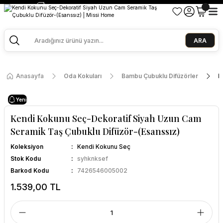
2500 TL ve Üzeri Alışverişlerde Kargo Bedava!
Ege Esintisi 2 Al 1 Öde
Missi Kokularda 3 Al 2 Öde
ARA
Anasayfa
Oda Kokuları
Bambu Çubuklu Difüzörler
K
Yeni
Kendi Kokunu Seç-Dekoratif Siyah Uzun Cam
Seramik Taş Çubuklu Difüzör-(Esanssız)
Koleksiyon
Kendi Kokunu Seç
Stok Kodu
syhknksef
Barkod Kodu
7426546005002
1.539,00 TL