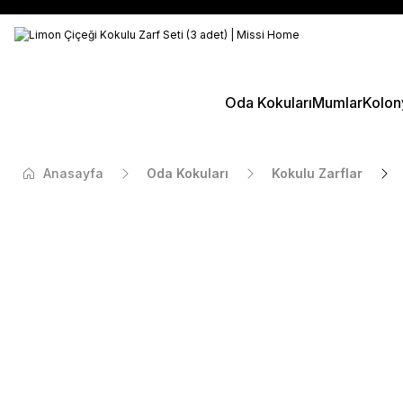
Oda Kokuları
Mumlar
Kolon
Anasayfa
Oda Kokuları
Kokulu Zarflar