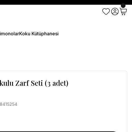
imonolar
Koku Kütüphanesi
ulu Zarf Seti (3 adet)
8415254