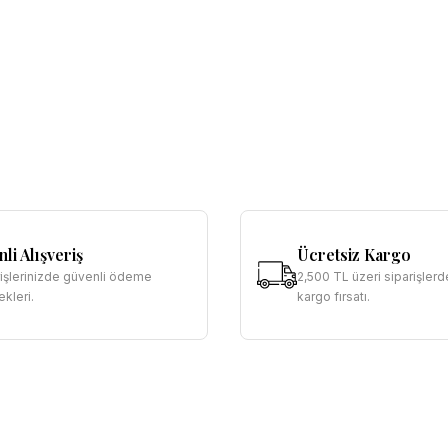
li Alışveriş
Ücretsiz Kargo
rişlerinizde güvenli ödeme
2,500 TL üzeri siparişlerd
kleri.
kargo fırsatı.