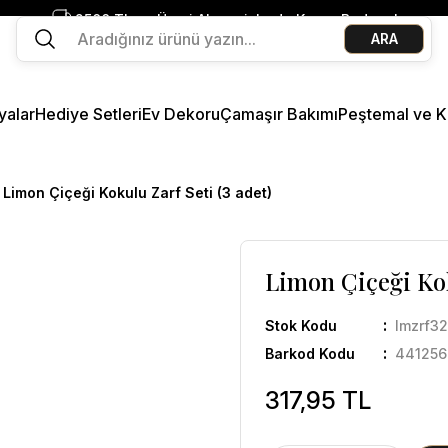
2500 TL ve Üzeri Alışverişlerde Kargo Bedava!
ARA
Ege Esintisi 2 Al 1 Öde
Missi Kokularda 3 Al 2 Öde
yalar
Hediye Setleri
Ev Dekoru
Çamaşır Bakımı
Peştemal ve K
Limon Çiçeği Kokulu Zarf Seti (3 adet)
Limon Çiçeği Kok
Stok Kodu
lmzrf32
Barkod Kodu
441256
317,95 TL