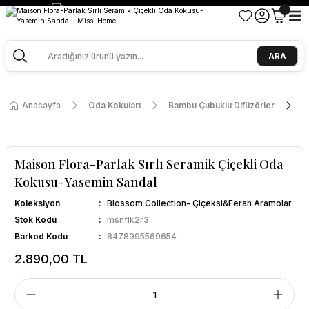
2500 TL ve Üzeri Alışverişlerde Kargo Bedava!
Ege Esintisi 2 Al 1 Öde
Missi Kokularda 3 Al 2 Öde
ARA
Anasayfa
Oda Kokuları
Bambu Çubuklu Difüzörler
M
Maison Flora-Parlak Sırlı Seramik Çiçekli Oda
Kokusu-Yasemin Sandal
Koleksiyon
Blossom Collection- Çiçeksi&Ferah Aramolar
Stok Kodu
msnflk2r3
Barkod Kodu
8478995569654
2.890,00 TL