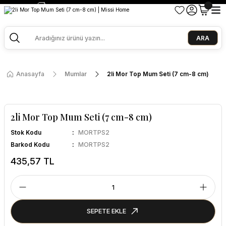
2500 TL ve Üzeri Alışverişlerde Kargo Bedava!
Ege Esintisi 2 Al 1 Öde
Missi Kokularda 3 Al 2 Öde
ARA
Anasayfa
Mumlar
2li Mor Top Mum Seti (7 cm-8 cm)
2li Mor Top Mum Seti (7 cm-8 cm)
Stok Kodu
MORTPS2
Barkod Kodu
MORTPS2
435,57 TL
SEPETE EKLE