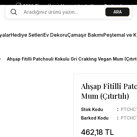
2500 TL ve Üzeri Alışverişlerde Kargo Bedava!
ARA
Ege Esintisi 2 Al 1 Öde
Missi Kokularda 3 Al 2 Öde
yalar
Hediye Setleri
Ev Dekoru
Çamaşır Bakımı
Peştemal ve K
Ahşap Fitilli Patchouli Kokulu Gri Craklıng Vegan Mum (Çıtırtı
Ahşap Fitilli Pa
Mum (Çıtırtılı)
Stok Kodu
PTCHC
Barkod Kodu
PTCHC
462,18 TL