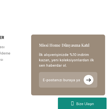
ER
Missi Home Dünyasına Katıl
kası
 Ödeme
İlk alışverişinizde %10 indirim
sı
kazan, yeni koleksiyonlardan ilk
sen haberdar ol.
Bize Ulaşın