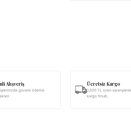
li Alışveriş
Ücretsiz Kargo
rişlerinizde güvenli ödeme
2,500 TL üzeri siparişlerd
kleri.
kargo fırsatı.