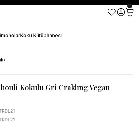
imonolar
Koku Kütüphanesi
lı)
tchouli Kokulu Gri Craklıng Vegan
TRDL21
TRDL21