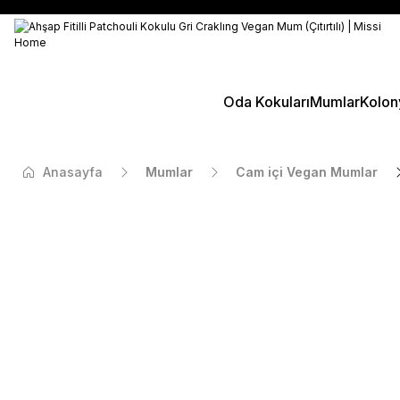
Oda Kokuları
Mumlar
Kolon
Anasayfa
Mumlar
Cam içi Vegan Mumlar