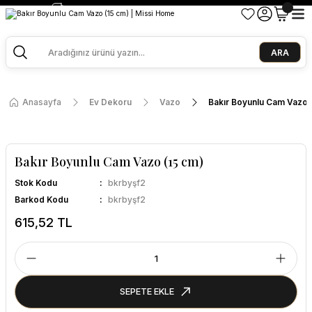
2500 TL ve Üzeri Alışverişlerde Kargo Bedava!
Ege Esintisi 2 Al 1 Öde
Missi Kokularda 3 Al 2 Öde
ARA
Anasayfa
Ev Dekoru
Vazo
Bakır Boyunlu Cam Vazo 
Bakır Boyunlu Cam Vazo (15 cm)
Stok Kodu
bkrbyşf2
Barkod Kodu
bkrbyşf2
615,52 TL
SEPETE EKLE