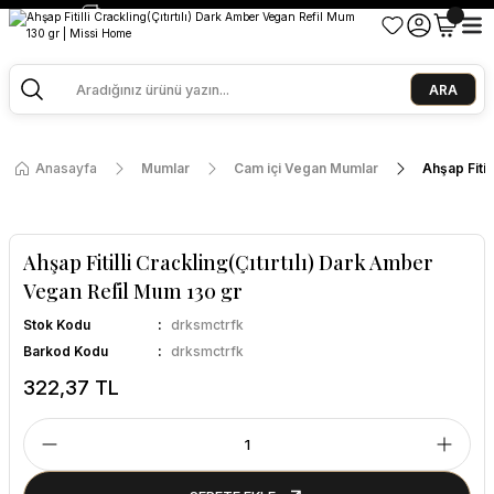
2500 TL ve Üzeri Alışverişlerde Kargo Bedava!
Ege Esintisi 2 Al 1 Öde
Missi Kokularda 3 Al 2 Öde
ARA
Anasayfa
Mumlar
Cam içi Vegan Mumlar
Ahşap Fitil
Ahşap Fitilli Crackling(Çıtırtılı) Dark Amber
Vegan Refil Mum 130 gr
Stok Kodu
drksmctrfk
Barkod Kodu
drksmctrfk
322,37 TL