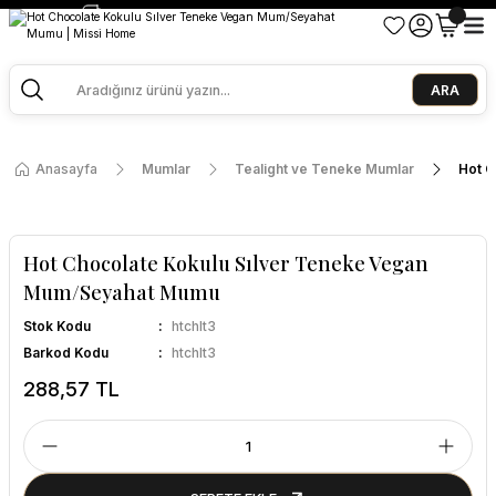
2500 TL ve Üzeri Alışverişlerde Kargo Bedava!
Ege Esintisi 2 Al 1 Öde
Missi Kokularda 3 Al 2 Öde
ARA
Anasayfa
Mumlar
Tealight ve Teneke Mumlar
Hot C
Hot Chocolate Kokulu Sılver Teneke Vegan
Mum/Seyahat Mumu
Stok Kodu
htchlt3
Barkod Kodu
htchlt3
288,57 TL