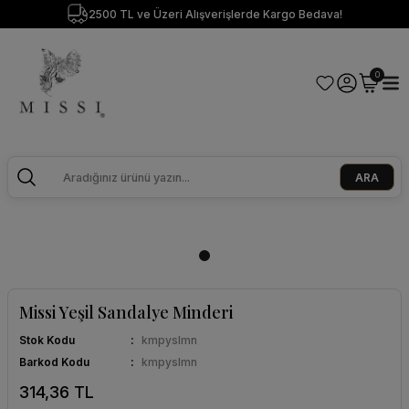
2500 TL ve Üzeri Alışverişlerde Kargo Bedava!
0
ARA
Missi Yeşil Sandalye Minderi
Stok Kodu
kmpyslmn
Barkod Kodu
kmpyslmn
314,36 TL