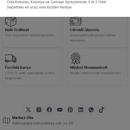
Oda Kokuları, Kolonya ve Çamaşır Spreylerinde 3 Al 2 Öde!
Sepetteki en ucuz ürün bizden hediye.
Hızlı Teslimat
Güvenli Alışveriş
Hızlı ve güvenilir teslimat garantisi.
Alışverişlerinizde güvenli ödeme
seçenekleri.
Ücretsiz Kargo
Müşteri Memnuniyeti
2,500 TL üzeri siparişlerde ücretsiz
Müşteri memnuniyeti önceliğimizdir.
kargo fırsatı.
Merkez Ofis
Nakkaştepe babanakkaş sok. no 26