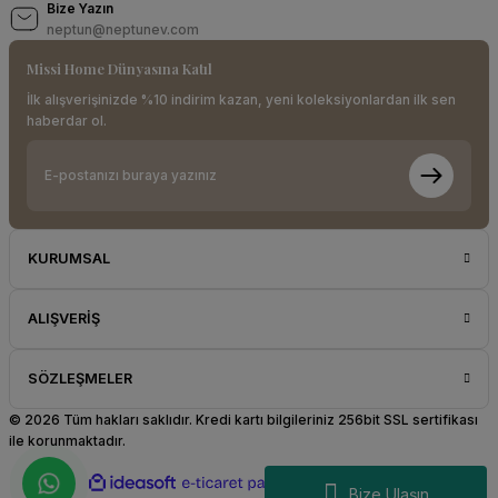
Bize Yazın
neptun@neptunev.com
Missi Home Dünyasına Katıl
İlk alışverişinizde %10 indirim kazan, yeni koleksiyonlardan ilk sen
haberdar ol.
KURUMSAL
ALIŞVERİŞ
SÖZLEŞMELER
© 2026 Tüm hakları saklıdır. Kredi kartı bilgileriniz 256bit SSL sertifikası
ile korunmaktadır.
ideasoft
ile
e-
Bize Ulaşın