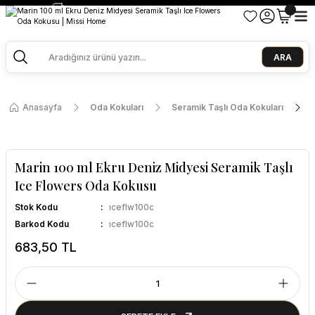
2500 TL ve Üzeri Alışverişlerde Kargo Bedava!
Ege Esintisi 2 Al 1 Öde
Missi Kokularda 3 Al 2 Öde
ARA
Anasayfa
Oda Kokuları
Seramik Taşlı Oda Kokuları
Marin 100 ml Ekru Deniz Midyesi Seramik Taşlı
Ice Flowers Oda Kokusu
Stok Kodu
ıceflw100c
Barkod Kodu
ıceflw100c
683,50 TL