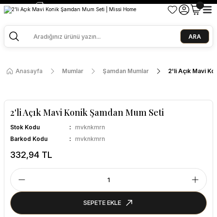
2500 TL ve Üzeri Alışverişlerde Kargo Bedava!
Ege Esintisi 2 Al 1 Öde
Missi Kokularda 3 Al 2 Öde
ARA
Anasayfa
Mumlar
Şamdan Mumlar
2'li Açık Mavi K
2'li Açık Mavi Konik Şamdan Mum Seti
Stok Kodu
mvknkmrn
Barkod Kodu
mvknkmrn
332,94 TL
SEPETE EKLE