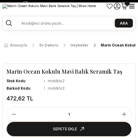
2500 TL ve Üzeri Alışverişlerde Kargo Bedava!
Ege Esintisi 2 Al 1 Öde
Missi Kokularda 3 Al 2 Öde
ARA
Anasayfa
Ev Dekoru
Heykeller
Marin Ocean Kokulu 
Marin Ocean Kokulu Mavi Balık Seramik Taş
Stok Kodu
mvblkts2
Barkod Kodu
mvblkts2
472,62 TL
SEPETE EKLE