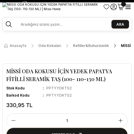
2500 TL ve Üzeri Alışverişlerde Kargo Bedava!
Ege Esintisi 2 Al 1 Öde
Missi Kokularda 3 Al 2 Öde
ARA
Anasayfa
Oda Kokuları
Refiller&Buhurdanlık
MİSSİ 
MİSSİ ODA KOKUSU İÇİN YEDEK PAPATYA
FİTİLLİ SERAMİK TAŞ (100- 110-130 ML)
Stok Kodu
PPTYYDKTS2
Barkod Kodu
PPTYYDKTS2
330,95 TL