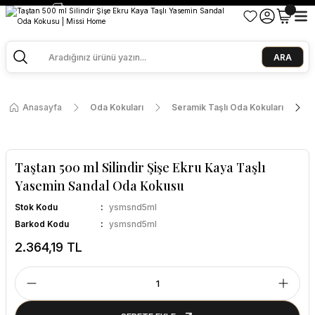
2500 TL ve Üzeri Alışverişlerde Kargo Bedava!
Ege Esintisi 2 Al 1 Öde
Missi Kokularda 3 Al 2 Öde
ARA
Anasayfa
Oda Kokuları
Seramik Taşlı Oda Kokuları
Taştan 500 ml Silindir Şişe Ekru Kaya Taşlı
Yasemin Sandal Oda Kokusu
Stok Kodu
ysmsnd5ml
Barkod Kodu
ysmsnd5ml
2.364,19 TL