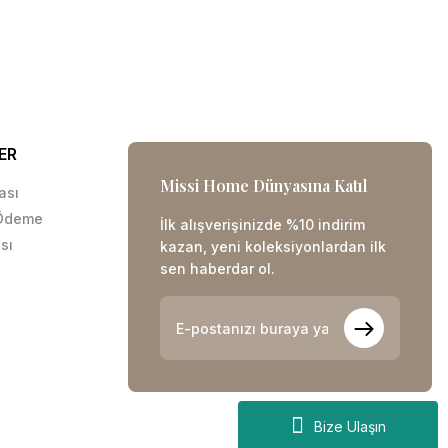
ER
Missi Home Dünyasına Katıl
kası
 Ödeme
İlk alışverişinizde %10 indirim
sı
kazan, yeni koleksiyonlardan ilk
sen haberdar ol.
Bize Ulaşın