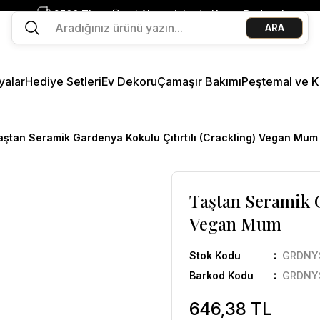
2500 TL ve Üzeri Alışverişlerde Kargo Bedava!
ARA
Ege Esintisi 2 Al 1 Öde
Missi Kokularda 3 Al 2 Öde
yalar
Hediye Setleri
Ev Dekoru
Çamaşır Bakımı
Peştemal ve K
aştan Seramik Gardenya Kokulu Çıtırtılı (Crackling) Vegan Mum
Taştan Seramik G
Vegan Mum
Stok Kodu
GRDNY
Barkod Kodu
GRDNY
646,38 TL