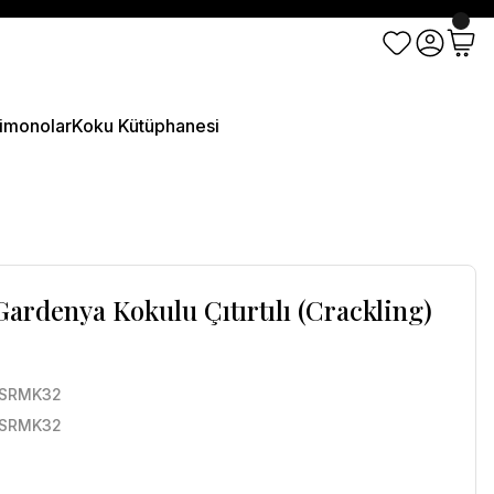
imonolar
Koku Kütüphanesi
ardenya Kokulu Çıtırtılı (Crackling)
SRMK32
SRMK32