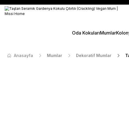
Oda Kokuları
Mumlar
Kolon
Anasayfa
Mumlar
Dekoratif Mumlar
T