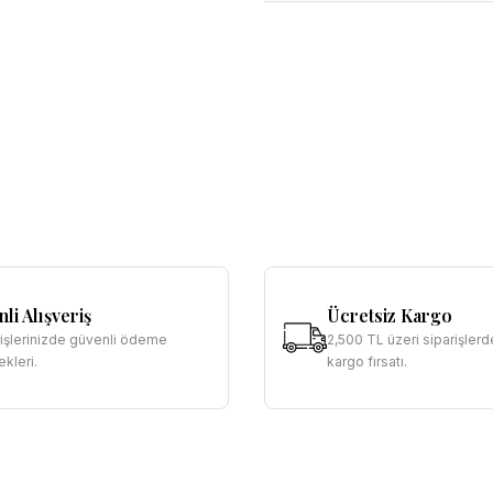
li Alışveriş
Ücretsiz Kargo
rişlerinizde güvenli ödeme
2,500 TL üzeri siparişlerd
kleri.
kargo fırsatı.