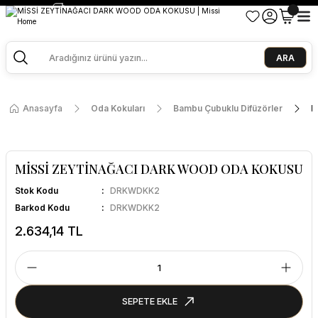
2500 TL ve Üzeri Alışverişlerde Kargo Bedava!
Ege Esintisi 2 Al 1 Öde
Missi Kokularda 3 Al 2 Öde
ARA
Anasayfa
Oda Kokuları
Bambu Çubuklu Difüzörler
M
MİSSİ ZEYTİNAĞACI DARK WOOD ODA KOKUSU
Stok Kodu
DRKWDKK2
Barkod Kodu
DRKWDKK2
2.634,14 TL
SEPETE EKLE