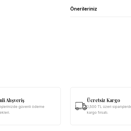
Önerileriniz
li Alışveriş
Ücretsiz Kargo
rişlerinizde güvenli ödeme
2,500 TL üzeri siparişlerd
kleri.
kargo fırsatı.