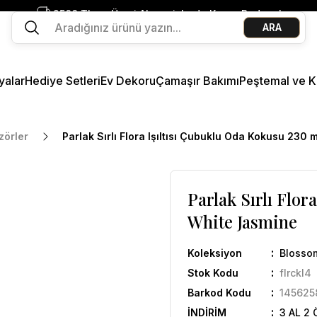
2500 TL ve Üzeri Alışverişlerde Kargo Bedava!
ARA
Ege Esintisi 2 Al 1 Öde
Missi Kokularda 3 Al 2 Öde
yalar
Hediye Setleri
Ev Dekoru
Çamaşır Bakımı
Peştemal ve K
zörler
Parlak Sırlı Flora Işıltısı Çubuklu Oda Kokusu 230
Parlak Sırlı Flo
White Jasmine
Koleksiyon
Blossom
Stok Kodu
flrckl4
Barkod Kodu
145625
İNDİRİM
3 AL 2