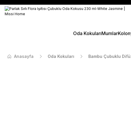
Oda Kokuları
Mumlar
Kolon
Anasayfa
Oda Kokuları
Bambu Çubuklu Difü