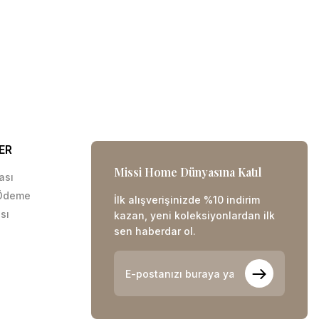
ER
Missi Home Dünyasına Katıl
kası
 Ödeme
İlk alışverişinizde %10 indirim
sı
kazan, yeni koleksiyonlardan ilk
sen haberdar ol.