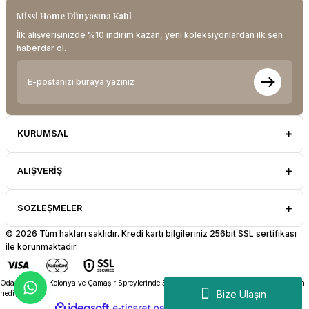
Missi Home Dünyasına Katıl
İlk alışverişinizde %10 indirim kazan, yeni koleksiyonlardan ilk sen
haberdar ol.
KURUMSAL
ALIŞVERİŞ
SÖZLEŞMELER
© 2026 Tüm hakları saklıdır. Kredi kartı bilgileriniz 256bit SSL sertifikası
ile korunmaktadır.
Oda Kokuları, Kolonya ve Çamaşır Spreylerinde 3 Al 2 Öde! Sepetteki en ucuz ürün bizden
Bize Ulaşın
hediye.
ideasoft
ile
e-