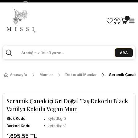
2500 TL ve Üzeri Alışverişlerde Kargo Bedava!
Ege Esintisi 2 Al 1 Öde
Missi Kokularda 3 Al 2 Öde
ARA
Anasayfa
Mumlar
Dekoratif Mumlar
Seramik Çanak i
Seramik Çanak içi Gri Doğal Taş Dekorlu Black
Vanilya Kokulu Vegan Mum
Stok Kodu
kytsdkgr3
Barkod Kodu
kytsdkgr3
1.695,55 TL