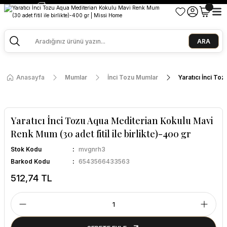
2500 TL ve Üzeri Alışverişlerde Kargo Bedava!
Ege Esintisi 2 Al 1 Öde
Missi Kokularda 3 Al 2 Öde
ARA
Anasayfa
Mumlar
İnci Tozu Mumlar
Yaratıcı İnci To
Yaratıcı İnci Tozu Aqua Mediterian Kokulu Mavi
Renk Mum (30 adet fitil ile birlikte)-400 gr
Stok Kodu
mvgnrh3
Barkod Kodu
6543566433563
512,74 TL