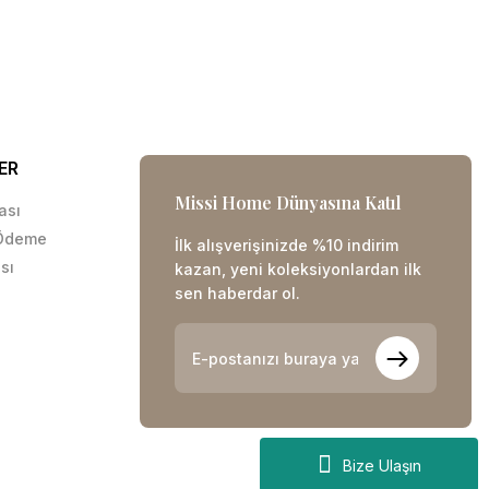
ER
Missi Home Dünyasına Katıl
kası
 Ödeme
İlk alışverişinizde %10 indirim
sı
kazan, yeni koleksiyonlardan ilk
sen haberdar ol.
Bize Ulaşın