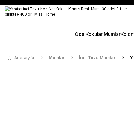
Oda Kokuları
Mumlar
Kolon
Anasayfa
Mumlar
İnci Tozu Mumlar
Ya