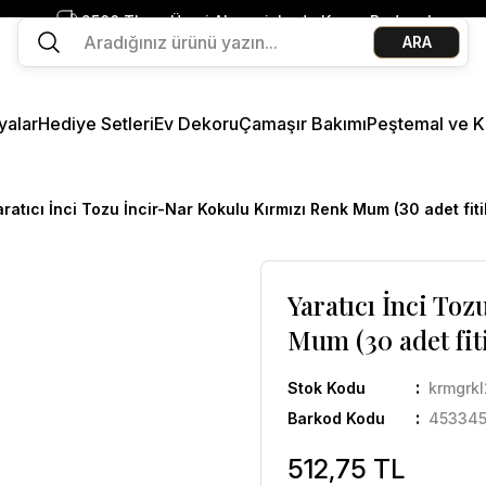
2500 TL ve Üzeri Alışverişlerde Kargo Bedava!
ARA
Ege Esintisi 2 Al 1 Öde
Missi Kokularda 3 Al 2 Öde
yalar
Hediye Setleri
Ev Dekoru
Çamaşır Bakımı
Peştemal ve K
ratıcı İnci Tozu İncir-Nar Kokulu Kırmızı Renk Mum (30 adet fitil
Yaratıcı İnci To
Mum (30 adet fiti
Stok Kodu
krmgrk
Barkod Kodu
45334
512,75 TL