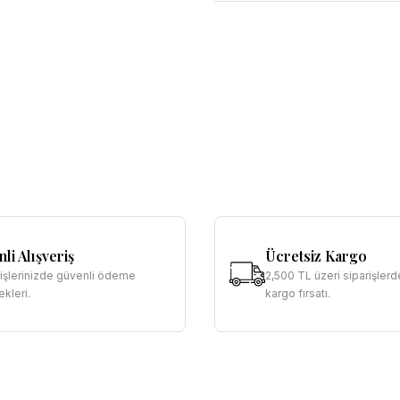
li Alışveriş
Ücretsiz Kargo
rişlerinizde güvenli ödeme
2,500 TL üzeri siparişlerd
kleri.
kargo fırsatı.