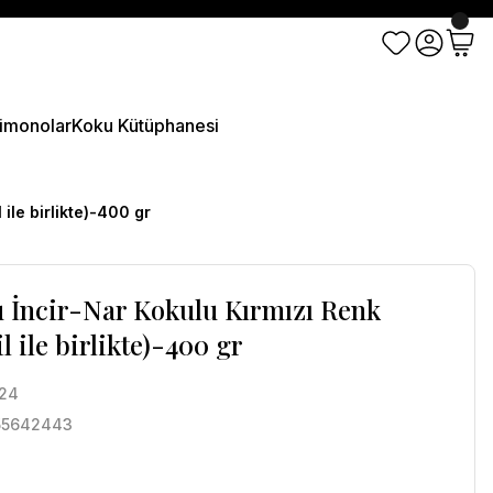
imonolar
Koku Kütüphanesi
 ile birlikte)-400 gr
zu İncir-Nar Kokulu Kırmızı Renk
l ile birlikte)-400 gr
l24
55642443