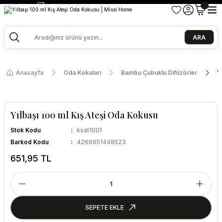
2500 TL ve Üzeri Alışverişlerde Kargo Bedava!
Ege Esintisi 2 Al 1 Öde
Missi Kokularda 3 Al 2 Öde
ARA
Anasayfa
Oda Kokuları
Bambu Çubuklu Difüzörler
Y
Yılbaşı 100 ml Kış Ateşi Oda Kokusu
Stok Kodu
ksat100f
Barkod Kodu
4266651448523
651,95 TL
SEPETE EKLE