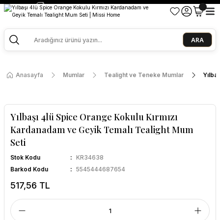
2500 TL ve Üzeri Alışverişlerde Kargo Bedava!
Ege Esintisi 2 Al 1 Öde
Missi Kokularda 3 Al 2 Öde
ARA
Anasayfa
Mumlar
Tealight ve Teneke Mumlar
Yılba
Yılbaşı 4lü Spice Orange Kokulu Kırmızı
Kardanadam ve Geyik Temalı Tealight Mum
Seti
Stok Kodu
KR34638
Barkod Kodu
5545444687654
517,56 TL