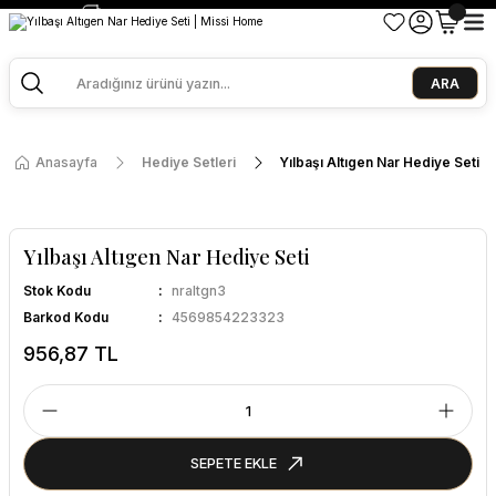
2500 TL ve Üzeri Alışverişlerde Kargo Bedava!
Ege Esintisi 2 Al 1 Öde
Missi Kokularda 3 Al 2 Öde
ARA
Anasayfa
Hediye Setleri
Yılbaşı Altıgen Nar Hediye Seti
Yılbaşı Altıgen Nar Hediye Seti
Stok Kodu
nraltgn3
Barkod Kodu
4569854223323
956,87 TL
SEPETE EKLE