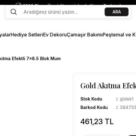
2500 TL ve Üzeri Alışverişlerde Kargo Bedava!
ARA
Ege Esintisi 2 Al 1 Öde
Missi Kokularda 3 Al 2 Öde
yalar
Hediye Setleri
Ev Dekoru
Çamaşır Bakımı
Peştemal ve K
kıtma Efektli 7x8.5 Blok Mum
Gold Akıtma Efek
Stok Kodu
gldek1
Barkod Kodu
38473
461,23 TL