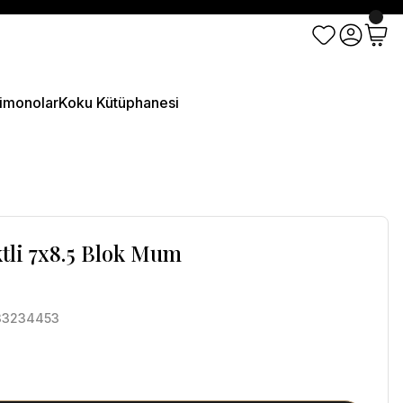
imonolar
Koku Kütüphanesi
tli 7x8.5 Blok Mum
33234453