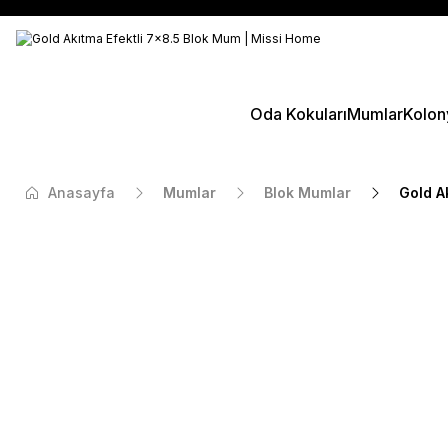
Oda Kokuları
Mumlar
Kolon
Anasayfa
Mumlar
Blok Mumlar
Gold A