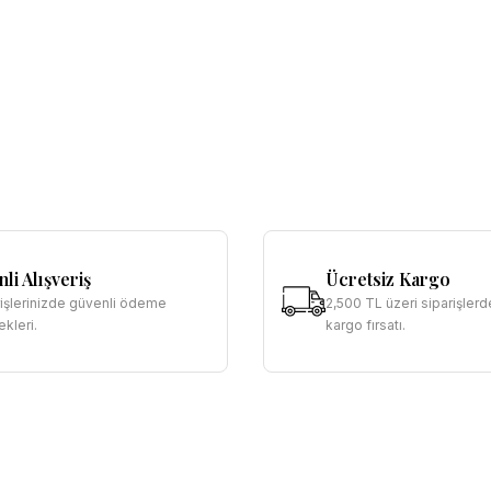
li Alışveriş
Ücretsiz Kargo
rişlerinizde güvenli ödeme
2,500 TL üzeri siparişlerd
kleri.
kargo fırsatı.